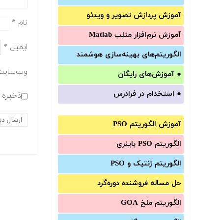
آموزش‌ پردازش تصویر و ویدئو
نام
*
آموزش‌ نرم‌افزار متلب Matlab
ایمیل
*
الگوریتم‌های بهینه‌سازی هوشمند
وب‌سایت
●
آموزش‌های رایگان
●
استخدام در فرادرس
ذخیره ن
آموزش الگوریتم PSO
الگوریتم PSO باینری
الگوریتم ژنتیک و PSO
حل مساله فروشنده دوره‌گرد
الگوریتم ملخ GOA