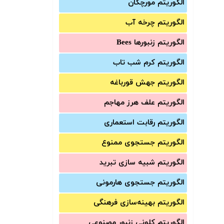
الگوریتم مورچگان
الگوریتم چرخه آب
الگوریتم زنبورها Bees
الگوریتم کرم شب تاب
الگوریتم جهش قورباغه
الگوریتم علف هرز مهاجم
الگوریتم رقابت استعماری
الگوریتم جستجوی ممنوع
الگوریتم شبیه سازی تبرید
الگوریتم جستجوی هارمونی
الگوریتم بهینه‌سازی فرهنگی
الگوریتم کلونی زنبور مصنوعی