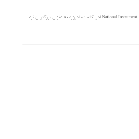
نرم افزار LabVIEW که محصول شرکت National Instrument امریکاست، امروزه به عنوان بزرگترین نرم