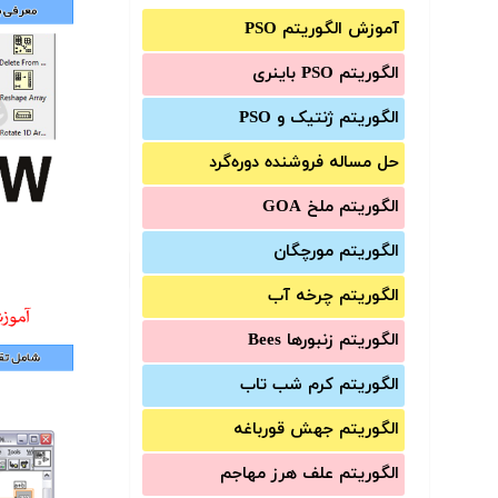
آموزش الگوریتم PSO
الگوریتم PSO باینری
الگوریتم ژنتیک و PSO
حل مساله فروشنده دوره‌گرد
الگوریتم ملخ GOA
الگوریتم مورچگان
الگوریتم چرخه آب
الگوریتم زنبورها Bees
الگوریتم کرم شب تاب
الگوریتم جهش قورباغه
الگوریتم علف هرز مهاجم