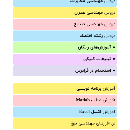
دروس
مهندسی مخابرات
دروس
مهندسی عمران
دروس
مهندسی صنایع
دروس
رشته اقتصاد
●
آموزش‌های رایگان
●
تبلیغات کلیکی
●
استخدام در فرادرس
آموزش
برنامه نویسی
آموزش
متلب Matlab
آموزش
اکسل Excel
نرم‌افزارهای
مهندسی برق