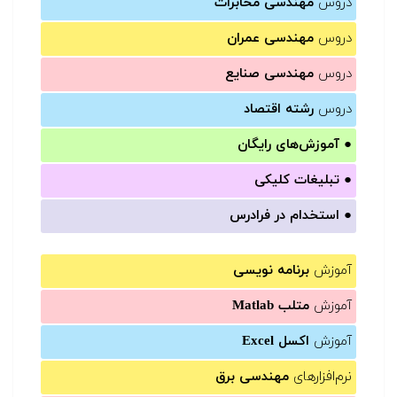
دروس
مهندسی مخابرات
دروس
مهندسی عمران
دروس
مهندسی صنایع
دروس
رشته اقتصاد
●
آموزش‌های رایگان
●
تبلیغات کلیکی
●
استخدام در فرادرس
آموزش
برنامه نویسی
آموزش
متلب Matlab
آموزش
اکسل Excel
نرم‌افزارهای
مهندسی برق