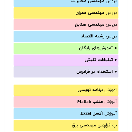
دروس
مهندسی مخابرات
دروس
مهندسی عمران
دروس
مهندسی صنایع
دروس
رشته اقتصاد
●
آموزش‌های رایگان
●
تبلیغات کلیکی
●
استخدام در فرادرس
آموزش
برنامه نویسی
آموزش
متلب Matlab
آموزش
اکسل Excel
نرم‌افزارهای
مهندسی برق