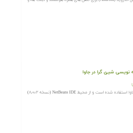
ه نویسی شیئ گرا در جاوا
در این مجموعه آموزشی، از نسخه ۸ جاوا استفاده شده است و از محیط NetBeans IDE (نسخه ۸٫۰٫۲)