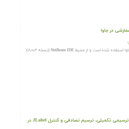
مارشی در جاوا
در این مجموعه آموزشی، از نسخه ۸ جاوا استفاده شده است و از محیط NetBeans IDE (نسخه ۸٫۰٫۲)
دانلود رایگان آموزش دستورهای ترسیمی تکمیلی، ترسیم تصادفی و کنترل JLabel در