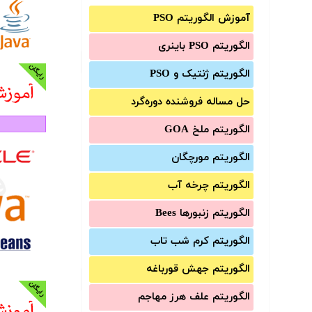
آموزش الگوریتم PSO
الگوریتم PSO باینری
الگوریتم ژنتیک و PSO
حل مساله فروشنده دوره‌گرد
الگوریتم ملخ GOA
الگوریتم مورچگان
الگوریتم چرخه آب
الگوریتم زنبورها Bees
الگوریتم کرم شب تاب
الگوریتم جهش قورباغه
الگوریتم علف هرز مهاجم