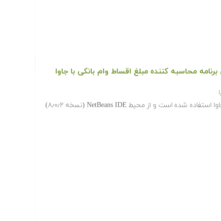
برنامه محاسبه کننده مبلغ اقساط وام بانکی با جاوا
در این مجموعه آموزشی، از نسخه ۸ جاوا استفاده شده است و از محیط NetBeans IDE (نسخه ۸٫۰٫۲)