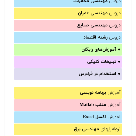
دروس
مهندسی مخابرات
دروس
مهندسی عمران
دروس
مهندسی صنایع
دروس
رشته اقتصاد
●
آموزش‌های رایگان
●
تبلیغات کلیکی
●
استخدام در فرادرس
آموزش
برنامه نویسی
آموزش
متلب Matlab
آموزش
اکسل Excel
نرم‌افزارهای
مهندسی برق