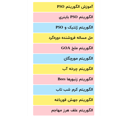
آموزش الگوریتم PSO
الگوریتم PSO باینری
الگوریتم ژنتیک و PSO
حل مساله فروشنده دوره‌گرد
الگوریتم ملخ GOA
الگوریتم مورچگان
الگوریتم چرخه آب
الگوریتم زنبورها Bees
الگوریتم کرم شب تاب
الگوریتم جهش قورباغه
الگوریتم علف هرز مهاجم