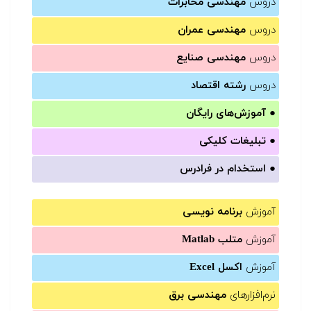
دروس
مهندسی مخابرات
دروس
مهندسی عمران
دروس
مهندسی صنایع
دروس
رشته اقتصاد
●
آموزش‌های رایگان
●
تبلیغات کلیکی
●
استخدام در فرادرس
آموزش
برنامه نویسی
آموزش
متلب Matlab
آموزش
اکسل Excel
نرم‌افزارهای
مهندسی برق