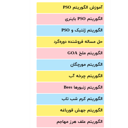
آموزش الگوریتم PSO
الگوریتم PSO باینری
الگوریتم ژنتیک و PSO
حل مساله فروشنده دوره‌گرد
الگوریتم ملخ GOA
الگوریتم مورچگان
الگوریتم چرخه آب
الگوریتم زنبورها Bees
الگوریتم کرم شب تاب
الگوریتم جهش قورباغه
الگوریتم علف هرز مهاجم