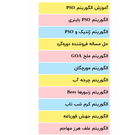
آموزش الگوریتم PSO
الگوریتم PSO باینری
الگوریتم ژنتیک و PSO
حل مساله فروشنده دوره‌گرد
الگوریتم ملخ GOA
الگوریتم مورچگان
الگوریتم چرخه آب
الگوریتم زنبورها Bees
الگوریتم کرم شب تاب
الگوریتم جهش قورباغه
الگوریتم علف هرز مهاجم