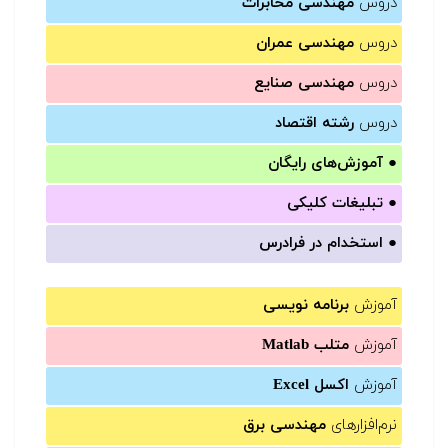
دروس
مهندسی مخابرات
دروس
مهندسی عمران
دروس
مهندسی صنایع
دروس
رشته اقتصاد
●
آموزش‌های رایگان
●
تبلیغات کلیکی
●
استخدام در فرادرس
آموزش
برنامه نویسی
آموزش
متلب Matlab
آموزش
اکسل Excel
نرم‌افزارهای
مهندسی برق