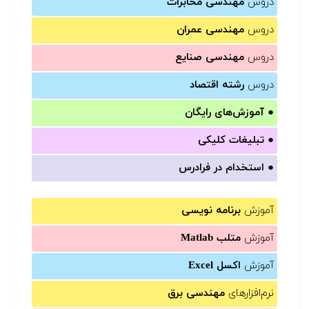
دروس
مهندسی مخابرات
دروس
مهندسی عمران
دروس
مهندسی صنایع
دروس
رشته اقتصاد
●
آموزش‌های رایگان
●
تبلیغات کلیکی
●
استخدام در فرادرس
آموزش
برنامه نویسی
آموزش
متلب Matlab
آموزش
اکسل Excel
نرم‌افزارهای
مهندسی برق