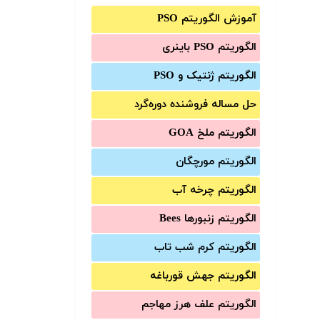
آموزش الگوریتم PSO
الگوریتم PSO باینری
الگوریتم ژنتیک و PSO
حل مساله فروشنده دوره‌گرد
الگوریتم ملخ GOA
الگوریتم مورچگان
الگوریتم چرخه آب
الگوریتم زنبورها Bees
الگوریتم کرم شب تاب
الگوریتم جهش قورباغه
الگوریتم علف هرز مهاجم