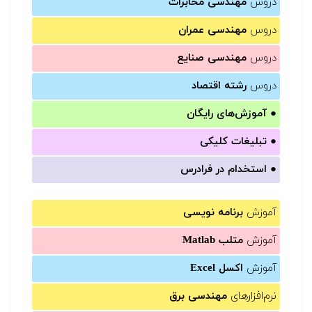
دروس
مهندسی مخابرات
دروس
مهندسی عمران
دروس
مهندسی صنایع
دروس
رشته اقتصاد
●
آموزش‌های رایگان
●
تبلیغات کلیکی
●
استخدام در فرادرس
آموزش
برنامه نویسی
آموزش
متلب Matlab
آموزش
اکسل Excel
نرم‌افزارهای
مهندسی برق