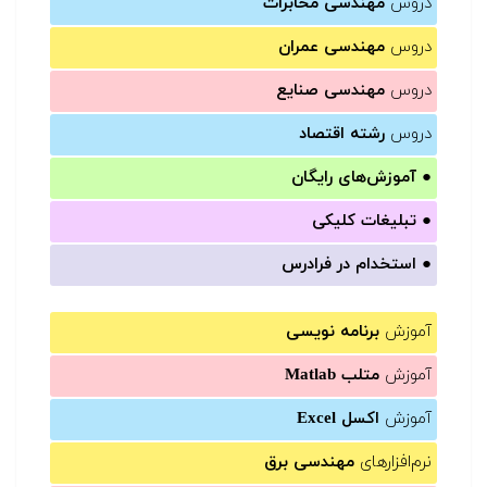
دروس
مهندسی مخابرات
دروس
مهندسی عمران
دروس
مهندسی صنایع
دروس
رشته اقتصاد
●
آموزش‌های رایگان
●
تبلیغات کلیکی
●
استخدام در فرادرس
آموزش
برنامه نویسی
آموزش
متلب Matlab
آموزش
اکسل Excel
نرم‌افزارهای
مهندسی برق