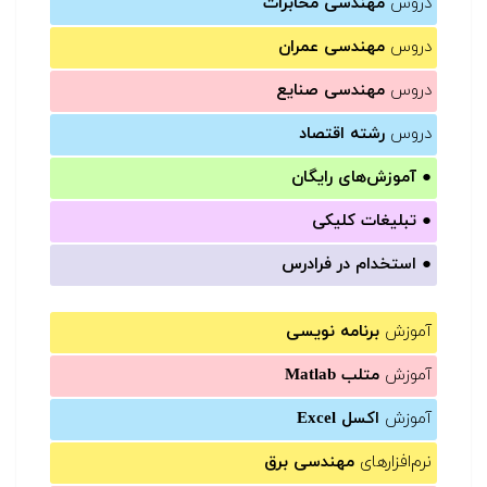
دروس
مهندسی مخابرات
دروس
مهندسی عمران
دروس
مهندسی صنایع
دروس
رشته اقتصاد
●
آموزش‌های رایگان
●
تبلیغات کلیکی
●
استخدام در فرادرس
آموزش
برنامه نویسی
آموزش
متلب Matlab
آموزش
اکسل Excel
نرم‌افزارهای
مهندسی برق