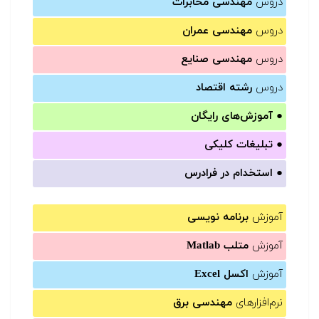
دروس
مهندسی مخابرات
دروس
مهندسی عمران
دروس
مهندسی صنایع
دروس
رشته اقتصاد
●
آموزش‌های رایگان
●
تبلیغات کلیکی
●
استخدام در فرادرس
آموزش
برنامه نویسی
آموزش
متلب Matlab
آموزش
اکسل Excel
نرم‌افزارهای
مهندسی برق