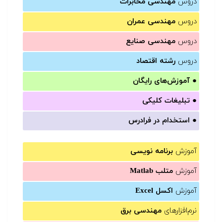
دروس
مهندسی مخابرات
دروس
مهندسی عمران
دروس
مهندسی صنایع
دروس
رشته اقتصاد
●
آموزش‌های رایگان
●
تبلیغات کلیکی
●
استخدام در فرادرس
آموزش
برنامه نویسی
آموزش
متلب Matlab
آموزش
اکسل Excel
نرم‌افزارهای
مهندسی برق