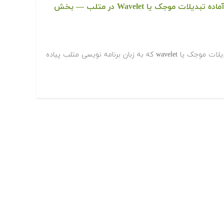
دانلود رایگان کدها و برنامه های آماده تبدیلات موجک یا Wavelet در متلب‬‬ — بخش
‫در ادامه کدها و برنامه های آماده تبدیلات موجک یا wavelet که به زبان برنامه نویسی متلب پیاده