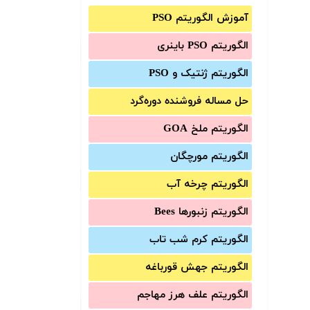
آموزش الگوریتم PSO
الگوریتم PSO باینری
الگوریتم ژنتیک و PSO
حل مساله فروشنده دوره‌گرد
الگوریتم ملخ GOA
الگوریتم مورچگان
الگوریتم چرخه آب
الگوریتم زنبورها Bees
الگوریتم کرم شب تاب
الگوریتم جهش قورباغه
الگوریتم علف هرز مهاجم