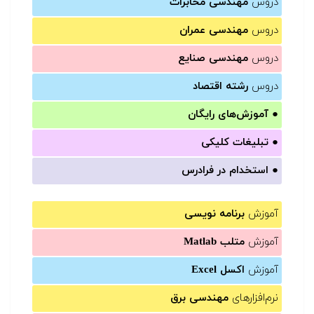
دروس
مهندسی مخابرات
دروس
مهندسی عمران
دروس
مهندسی صنایع
دروس
رشته اقتصاد
●
آموزش‌های رایگان
●
تبلیغات کلیکی
●
استخدام در فرادرس
آموزش
برنامه نویسی
آموزش
متلب Matlab
آموزش
اکسل Excel
نرم‌افزارهای
مهندسی برق