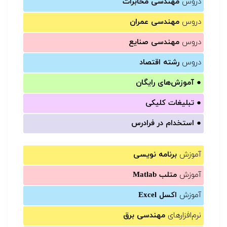
دروس
مهندسی مخابرات
دروس
مهندسی عمران
دروس
مهندسی صنایع
دروس
رشته اقتصاد
●
آموزش‌های رایگان
●
تبلیغات کلیکی
●
استخدام در فرادرس
آموزش
برنامه نویسی
آموزش
متلب Matlab
آموزش
اکسل Excel
نرم‌افزارهای
مهندسی برق