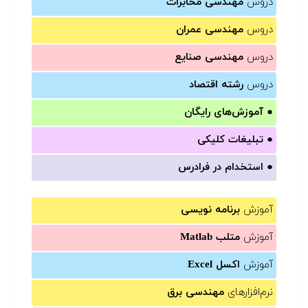
دروس
مهندسی مخابرات
دروس
مهندسی عمران
دروس
مهندسی صنایع
دروس
رشته اقتصاد
●
آموزش‌های رایگان
●
تبلیغات کلیکی
●
استخدام در فرادرس
آموزش
برنامه نویسی
آموزش
متلب Matlab
آموزش
اکسل Excel
نرم‌افزارهای
مهندسی برق