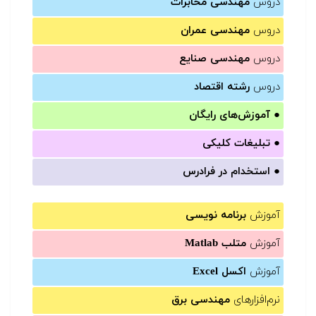
دروس
مهندسی مخابرات
دروس
مهندسی عمران
دروس
مهندسی صنایع
دروس
رشته اقتصاد
●
آموزش‌های رایگان
●
تبلیغات کلیکی
●
استخدام در فرادرس
آموزش
برنامه نویسی
آموزش
متلب Matlab
آموزش
اکسل Excel
نرم‌افزارهای
مهندسی برق