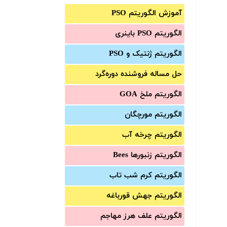
آموزش الگوریتم PSO
الگوریتم PSO باینری
الگوریتم ژنتیک و PSO
حل مساله فروشنده دوره‌گرد
الگوریتم ملخ GOA
الگوریتم مورچگان
الگوریتم چرخه آب
الگوریتم زنبورها Bees
الگوریتم کرم شب تاب
الگوریتم جهش قورباغه
الگوریتم علف هرز مهاجم