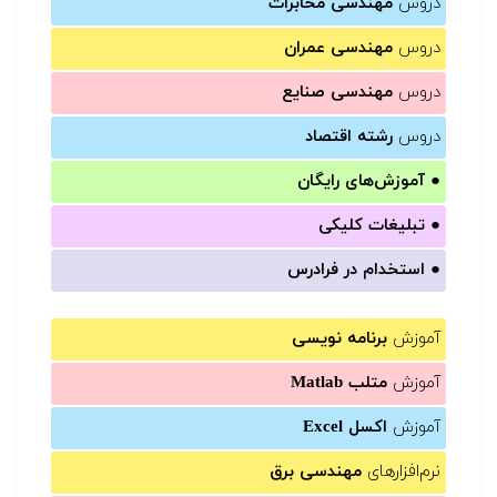
دروس
مهندسی مخابرات
دروس
مهندسی عمران
دروس
مهندسی صنایع
دروس
رشته اقتصاد
●
آموزش‌های رایگان
●
تبلیغات کلیکی
●
استخدام در فرادرس
آموزش
برنامه نویسی
آموزش
متلب Matlab
آموزش
اکسل Excel
نرم‌افزارهای
مهندسی برق