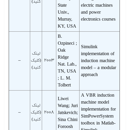
کنید)
State
electric machines
Univ.,
and power
Murray,
electronics courses
KY, USA
B.
Ozpineci ;
Simulink
Oak
implementation of
لینک
Ridge
–
۲۰۰۳
induction machine
(کلیک
Nat. Lab.,
model – a modular
کنید)
TN, USA
approach
; L. M.
Tolbert
A VBR induction
Liwei
machine model
Wang; Juri
لینک
implementation for
–
۲۰۰۸
Jatskevich;
(کلیک
SimPowerSystem
Sina Chini
کنید)
toolbox in Matlab-
Foroosh