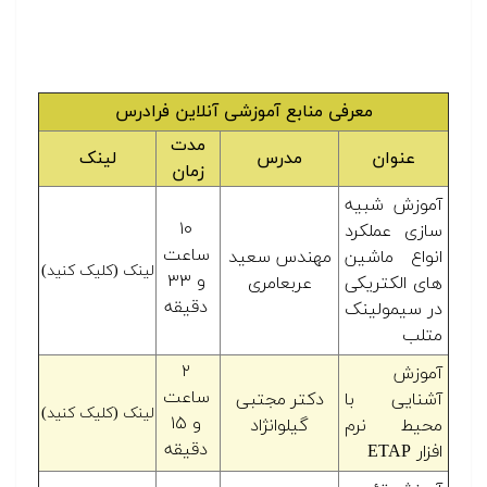
معرفی منابع آموزشی آنلاین فرادرس
مدت
عنوان
مدرس
لینک
زمان
آموزش شبیه
۱۰
سازی عملکرد
ساعت
انواع ماشین
مهندس سعید
لینک (کلیک کنید)
و ۳۳
های الکتریکی
عربعامری
دقیقه
در سیمولینک
متلب
۲
آموزش
ساعت
آشنایی با
دکتر مجتبی
لینک (کلیک کنید)
و ۱۵
محیط نرم
گیلوانژاد
دقیقه
افزار ETAP