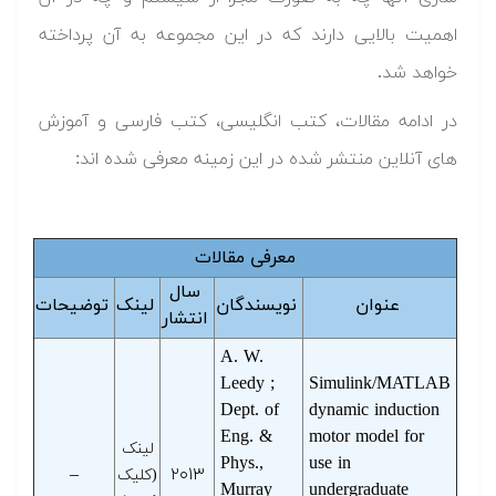
اهمیت بالایی دارند که در این مجموعه به آن پرداخته
خواهد شد.
در ادامه مقالات، کتب انگلیسی، کتب فارسی و آموزش
های آنلاین منتشر شده در این زمینه معرفی شده اند:
معرفی مقالات
سال
عنوان
نویسندگان
لینک
توضیحات
انتشار
A. W.
Leedy ;
Simulink/MATLAB
Dept. of
dynamic induction
Eng. &
motor model for
لینک
Phys.,
use in
–
۲۰۱۳
(کلیک
Murray
undergraduate