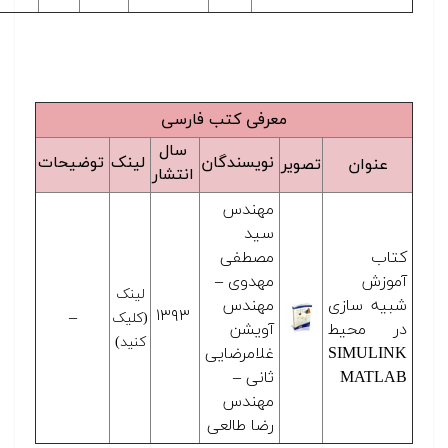
معرفی کتب فارسی
سال
نویسندگان
لینک
توضیحات
عنوان
تصویر
انتشار
مهندس
سید
کتاب
مصطفی
آموزش
مهدوی –
لینک
شبیه سازی
مهندس
۱۳۹۳
–
(کلیک
در محیط
آویشن
کنید)
SIMULINK
غلامرضایی
MATLAB
ثانی –
مهندس
رضا طالعی