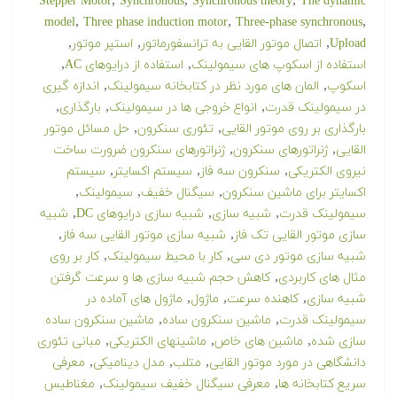
,
,
,
Stepper Motor
Synchronous
Synchronous theory
The dynamic
,
,
,
model
Three phase induction motor
Three-phase synchronous
,
,
,
Upload
اتصال موتور القایی به ترانسفورماتور
استپر موتور
,
,
استفاده از اسکوپ های سیمولینک
استفاده از درایوهای AC
,
,
اسکوپ
المان های مورد نظر در کتابخانه سیمولینک
اندازه گیری
,
,
,
در سیمولینک قدرت
انواع خروجی ها در سیمولینک
بارگذاری
,
,
بارگذاری بر روی موتور القایی
تئوری سنکرون
حل مسائل موتور
,
,
القایی
ژنراتورهای سنکرون
ژنراتورهای سنکرون ضرورت ساخت
,
,
,
نیروی الکتریکی
سنکرون سه فاز
سیستم اکسایتر
سیستم
,
,
,
اکسایتر برای ماشین سنکرون
سیگنال خفیف
سیمولینک
,
,
,
سیمولینک قدرت
شبیه سازی
شبیه سازی درایوهای DC
شبیه
,
,
سازی موتور القایی تک فاز
شبیه سازی موتور القایی سه فاز
,
,
شبیه سازی موتور دی سی
کار با محیط سیمولینک
کار بر روی
,
مثال های کاربردی
کاهش حجم شبیه سازی ها و سرعت گرفتن
,
,
,
شبیه سازی
کاهنده سرعت
ماژول
ماژول های آماده در
,
,
سیمولینک قدرت
ماشین سنکرون ساده
ماشین سنکرون ساده
,
,
,
سازی شده
ماشین های خاص
ماشینهای الکتریکی
مبانی تئوری
,
,
,
دانشگاهی در مورد موتور القایی
متلب
مدل دینامیکی
معرفی
,
,
سریع کتابخانه ها
معرفی سیگنال خفیف سیمولینک
مغناطیس