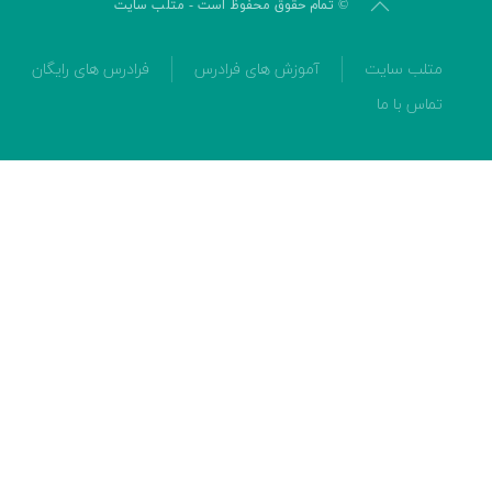
© تمام حقوق محفوظ است - متلب سایت
متلب سایت
آموزش های فرادرس
فرادرس های رایگان
تماس با ما