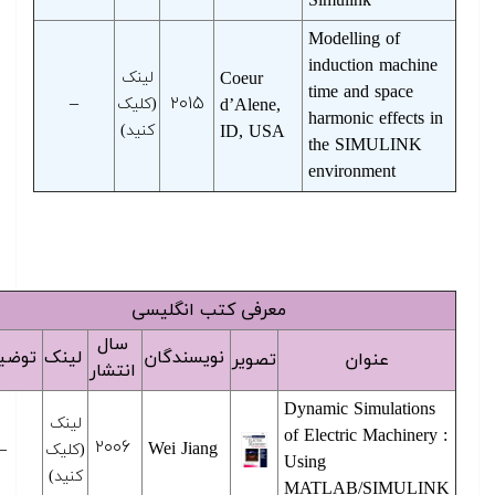
Simulink
Modelling of
induction machine
Coeur
لینک
time and space
–
۲۰۱۵
d’Alene,
(کلیک
harmonic effects in
ID, USA
کنید)
the SIMULINK
environment
معرفی کتب انگلیسی
سال
نویسندگان
لینک
توضیحات
عنوان
تصویر
انتشار
Dynamic Simulations
لینک
of Electric Machinery :
۲۰۰۶
–
Wei Jiang
(کلیک
Using
کنید)
MATLAB/SIMULINK