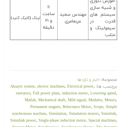
آموزش تئوری
۱۱
و شبیه سازی
ساعت
سیستم های
مهندس سعید
لینک (کلیک کنید)
و ۲۱
قدرت در
عربعامری
دقیقه
سیمولینک و
متلب
مجموعه:
اخبار و تازه ها
برچسب ها:
,
,
,
Aksaytr system
electric machines
Electrical power
,
,
,
,
enerators
Full power plant
induction motor
Lowering speed
,
,
,
,
,
Matlab
Mechanical shaft
Mild signal
Modules
Motors
,
,
,
Permanent magnet
Reluctance Motor
Scope
Simple
,
,
,
,
synchronous machine
Simulation
Simulation motors
Simulink
,
,
,
Simulink power
Single-phase induction motor
Special machines