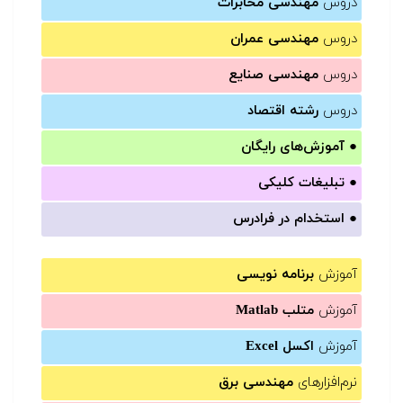
دروس
مهندسی مخابرات
دروس
مهندسی عمران
دروس
مهندسی صنایع
دروس
رشته اقتصاد
●
آموزش‌های رایگان
●
تبلیغات کلیکی
●
استخدام در فرادرس
آموزش
برنامه نویسی
آموزش
متلب Matlab
آموزش
اکسل Excel
نرم‌افزارهای
مهندسی برق