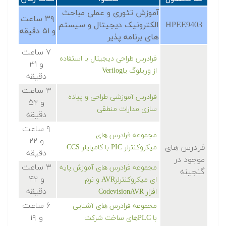
آموزش تئوری و عملی مباحث
۳۹ ساعت
HPEE9403
الکترونیک دیجیتال و سیستم
و ۵۱ دقیقه
های برنامه پذیر
۷ ساعت
فرادرس طراحی دیجیتال با استفاده
و ۳۱
از وریلوگ یا
Verilog
دقیقه
۳ ساعت
فرادرس آموزشی طراحی و پیاده
و ۵۲
سازی مدارات منطقی
دقیقه
۹ ساعت
مجموعه فرادرس های
و ۲۲
فرادرس های
میکروکنترلر
PIC
با کامپایلر
CCS
دقیقه
موجود در
۳ ساعت
مجموعه فرادرس های آموزش پایه
گنجینه
و ۴۲
ای میکروکنترلر
AVR
و نرم
دقیقه
افزار
CodevisionAVR
۶ ساعت
مجموعه فرادرس های آشنایی
و ۱۹
با
PLC
های ساخت شرکت