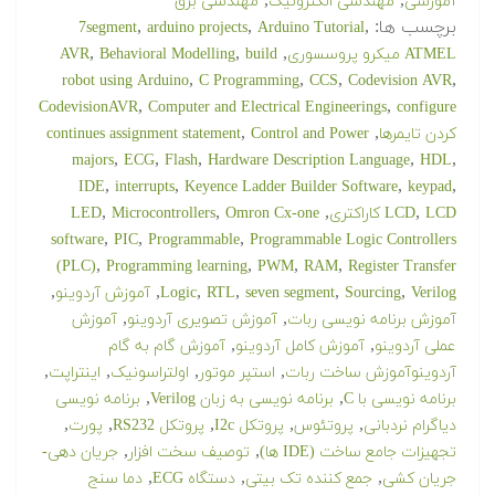
,
,
آموزشی
مهندسی الکترونیک
مهندسی برق
برچسب ها:
,
,
,
7segment
arduino projects
Arduino Tutorial
,
,
,
ATMEL میکرو پروسسوری
build
Behavioral Modelling
AVR
,
,
,
,
robot using Arduino
C Programming
CCS
Codevision AVR
,
,
CodevisionAVR
Computer and Electrical Engineerings
configure
,
,
کردن تایمرها
Control and Power
continues assignment statement
,
,
,
,
,
majors
ECG
Flash
Hardware Description Language
HDL
,
,
,
,
IDE
interrupts
Keyence Ladder Builder Software
keypad
,
,
,
,
LCD کاراکتری
LCD
Omron Cx-one
Microcontrollers
LED
,
,
,
software
PIC
Programmable
Programmable Logic Controllers
,
,
,
,
(PLC)
Programming learning
PWM
RAM
Register Transfer
,
,
,
,
,
,
Verilog
Sourcing
seven segment
RTL
Logic
آموزش آردوینو
,
,
آموزش برنامه نویسی ربات
آموزش تصویری آردوینو
آموزش
,
,
عملی آردوینو
آموزش کامل آردوینو
آموزش گام به گام
,
,
,
,
آردوینوآموزش ساخت ربات
استپر موتور
اولتراسونیک
اینتراپت
,
,
برنامه نویسی با C
برنامه نویسی به زبان Verilog
برنامه نویسی
,
,
,
,
,
دیاگرام نردبانی
پروتئوس
پروتکل I2c
پروتکل RS232
پورت
,
,
تجهیزات جامع ساخت (IDE ها)
توصیف سخت افزار
جریان دهی-
,
,
,
جریان کشی
جمع کننده تک بیتی
دستگاه ECG
دما سنج