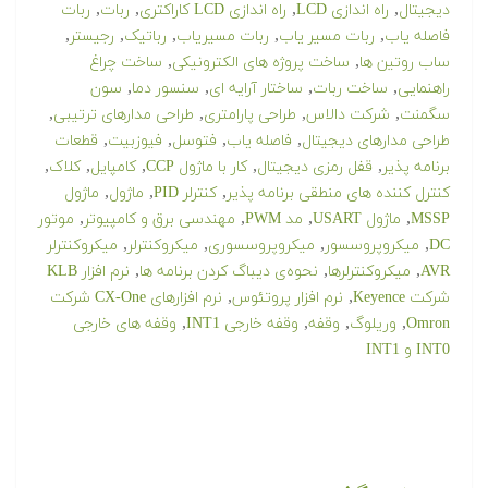
,
,
,
,
دیجیتال
راه اندازی LCD
راه اندازی LCD کاراکتری
ربات
ربات
,
,
,
,
,
فاصله یاب
ربات مسیر یاب
ربات مسیریاب
رباتیک
رجیستر
,
,
ساب روتین ها
ساخت پروژه های الکترونیکی
ساخت چراغ
,
,
,
,
راهنمایی
ساخت ربات
ساختار آرایه ای
سنسور دما
سون
,
,
,
,
سگمنت
شرکت دالاس
طراحی پارامتری
طراحی مدارهای ترتیبی
,
,
,
,
طراحی مدارهای دیجیتال
فاصله یاب
فتوسل
فیوزبیت
قطعات
,
,
,
,
,
برنامه پذیر
قفل رمزی دیجیتال
کار با ماژول CCP
کامپایل
کلاک
,
,
,
کنترل کننده های منطقی برنامه پذیر
کنترلر PID
ماژول
ماژول
,
,
,
,
MSSP
ماژول USART
مد PWM
مهندسی برق و کامپیوتر
موتور
,
,
,
,
DC
میکروپروسسور
میکروپروسسوری
میکروکنترلر
میکروکنترلر
,
,
,
AVR
میکروکنترلرها
نحوه‌ی دیباگ کردن برنامه ها
نرم افزار KLB
,
,
شرکت Keyence
نرم افزار پروتئوس
نرم افزارهای CX-One شرکت
,
,
,
,
Omron
وریلوگ
وقفه
وقفه خارجی INT1
وقفه های خارجی
INT0 و INT1