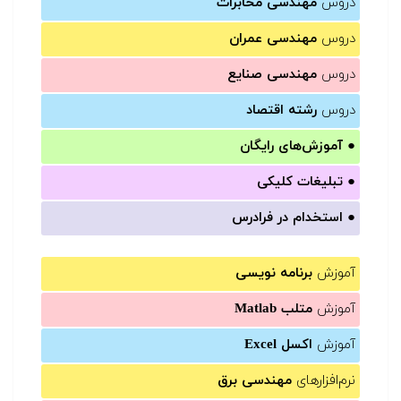
دروس
مهندسی مخابرات
دروس
مهندسی عمران
دروس
مهندسی صنایع
دروس
رشته اقتصاد
●
آموزش‌های رایگان
●
تبلیغات کلیکی
●
استخدام در فرادرس
آموزش
برنامه نویسی
آموزش
متلب Matlab
آموزش
اکسل Excel
نرم‌افزارهای
مهندسی برق