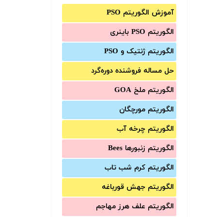
آموزش الگوریتم PSO
الگوریتم PSO باینری
الگوریتم ژنتیک و PSO
حل مساله فروشنده دوره‌گرد
الگوریتم ملخ GOA
الگوریتم مورچگان
الگوریتم چرخه آب
الگوریتم زنبورها Bees
الگوریتم کرم شب تاب
الگوریتم جهش قورباغه
الگوریتم علف هرز مهاجم