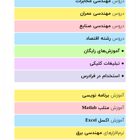
دروس
مهندسی مخابرات
دروس
مهندسی عمران
دروس
مهندسی صنایع
دروس
رشته اقتصاد
●
آموزش‌های رایگان
●
تبلیغات کلیکی
●
استخدام در فرادرس
آموزش
برنامه نویسی
آموزش
متلب Matlab
آموزش
اکسل Excel
نرم‌افزارهای
مهندسی برق