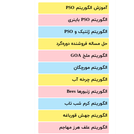
آموزش الگوریتم PSO
الگوریتم PSO باینری
الگوریتم ژنتیک و PSO
حل مساله فروشنده دوره‌گرد
الگوریتم ملخ GOA
الگوریتم مورچگان
الگوریتم چرخه آب
الگوریتم زنبورها Bees
الگوریتم کرم شب تاب
الگوریتم جهش قورباغه
الگوریتم علف هرز مهاجم