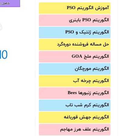
آموزش الگوریتم PSO
الگوریتم PSO باینری
الگوریتم ژنتیک و PSO
حل مساله فروشنده دوره‌گرد
الگوریتم ملخ GOA
الگوریتم مورچگان
الگوریتم چرخه آب
الگوریتم زنبورها Bees
الگوریتم کرم شب تاب
الگوریتم جهش قورباغه
الگوریتم علف هرز مهاجم