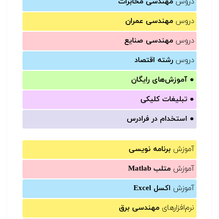
دروس
مهندسی مخابرات
دروس
مهندسی عمران
دروس
مهندسی صنایع
دروس
رشته اقتصاد
●
آموزش‌های رایگان
●
تبلیغات کلیکی
●
استخدام در فرادرس
آموزش
برنامه نویسی
آموزش
متلب Matlab
آموزش
اکسل Excel
نرم‌افزارهای
مهندسی برق