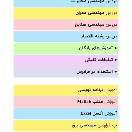
دروس
مهندسی مخابرات
دروس
مهندسی عمران
دروس
مهندسی صنایع
دروس
رشته اقتصاد
●
آموزش‌های رایگان
●
تبلیغات کلیکی
●
استخدام در فرادرس
آموزش
برنامه نویسی
آموزش
متلب Matlab
آموزش
اکسل Excel
نرم‌افزارهای
مهندسی برق