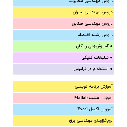
دروس
مهندسی مخابرات
دروس
مهندسی عمران
دروس
مهندسی صنایع
دروس
رشته اقتصاد
●
آموزش‌های رایگان
●
تبلیغات کلیکی
●
استخدام در فرادرس
آموزش
برنامه نویسی
آموزش
متلب Matlab
آموزش
اکسل Excel
نرم‌افزارهای
مهندسی برق