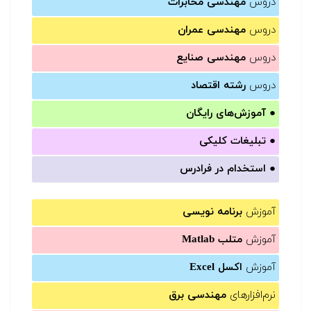
دروس
مهندسی مخابرات
دروس
مهندسی عمران
دروس
مهندسی صنایع
دروس
رشته اقتصاد
●
آموزش‌های رایگان
●
تبلیغات کلیکی
●
استخدام در فرادرس
آموزش
برنامه نویسی
آموزش
متلب Matlab
آموزش
اکسل Excel
نرم‌افزارهای
مهندسی برق