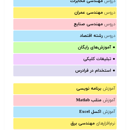
دروس
مهندسی مخابرات
دروس
مهندسی عمران
دروس
مهندسی صنایع
دروس
رشته اقتصاد
●
آموزش‌های رایگان
●
تبلیغات کلیکی
●
استخدام در فرادرس
آموزش
برنامه نویسی
آموزش
متلب Matlab
آموزش
اکسل Excel
نرم‌افزارهای
مهندسی برق