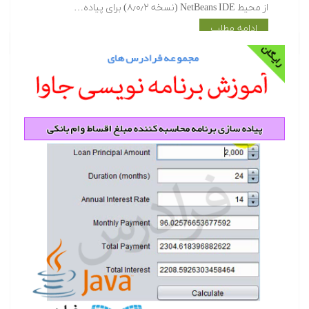
از محیط NetBeans IDE (نسخه ۸٫۰٫۲) برای پیاده…
ادامه مطلب