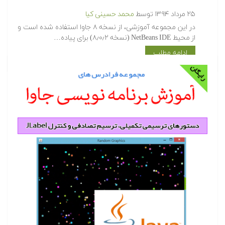
۲۵ مرداد ۱۳۹۴
توسط
محمد حسینی کیا
در این مجموعه آموزشی، از نسخه ۸ جاوا استفاده شده است و
از محیط NetBeans IDE (نسخه ۸٫۰٫۲) برای پیاده…
ادامه مطلب