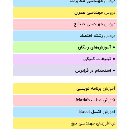
دروس
مهندسی مخابرات
دروس
مهندسی عمران
دروس
مهندسی صنایع
دروس
رشته اقتصاد
●
آموزش‌های رایگان
●
تبلیغات کلیکی
●
استخدام در فرادرس
آموزش
برنامه نویسی
آموزش
متلب Matlab
آموزش
اکسل Excel
نرم‌افزارهای
مهندسی برق