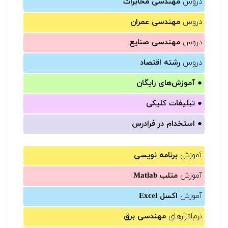
دروس
مهندسی مخابرات
دروس
مهندسی عمران
دروس
مهندسی صنایع
دروس
رشته اقتصاد
●
آموزش‌های رایگان
●
تبلیغات کلیکی
●
استخدام در فرادرس
آموزش
برنامه نویسی
آموزش
متلب Matlab
آموزش
اکسل Excel
نرم‌افزارهای
مهندسی برق