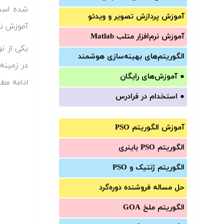
شده است
آموزش‌ پردازش تصویر و ویدئو
آموزش نر
آموزش‌ نرم‌افزار متلب Matlab
الگوریتم‌های بهینه‌سازی هوشمند
در زمینه
●
آموزش‌های رایگان
ادامه مطل
●
استخدام در فرادرس
آموزش الگوریتم PSO
الگوریتم PSO باینری
الگوریتم ژنتیک و PSO
حل مساله فروشنده دوره‌گرد
الگوریتم ملخ GOA