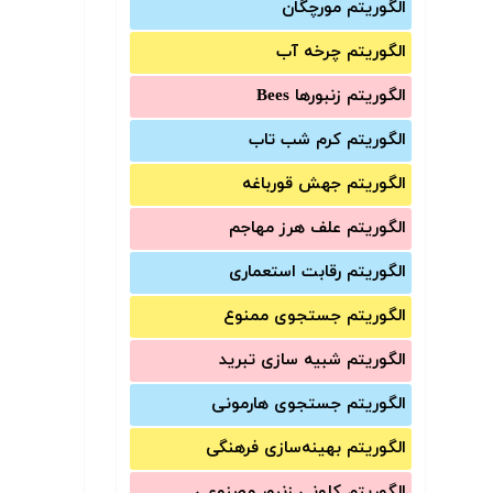
الگوریتم مورچگان
الگوریتم چرخه آب
الگوریتم زنبورها Bees
الگوریتم کرم شب تاب
الگوریتم جهش قورباغه
الگوریتم علف هرز مهاجم
الگوریتم رقابت استعماری
الگوریتم جستجوی ممنوع
الگوریتم شبیه سازی تبرید
الگوریتم جستجوی هارمونی
الگوریتم بهینه‌سازی فرهنگی
الگوریتم کلونی زنبور مصنوعی