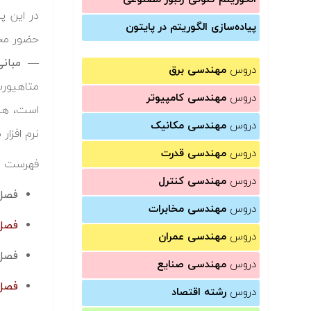
در این پ
پیاده‌سازی الگوریتم در پایتون
حضور مخا
— مبانی
دروس
مهندسی برق
متاهیورس
دروس
مهندسی کامپیوتر
است، هشت
دروس
مهندسی مکانیک
نرم افزا
دروس
مهندسی قدرت
فهرست مط
دروس
مهندسی کنترل
فصل 
دروس
مهندسی مخابرات
فصل دوم:
دروس
مهندسی عمران
فصل سوم
دروس
مهندسی صنایع
فصل چهار
دروس
رشته اقتصاد