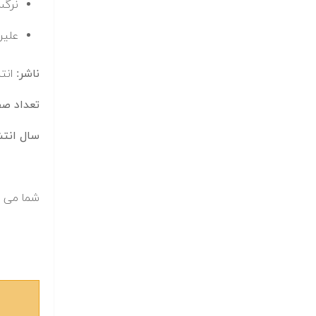
نرگس
علیر
ناشر:
انت
تعداد ص
سال انتش
شما می ت