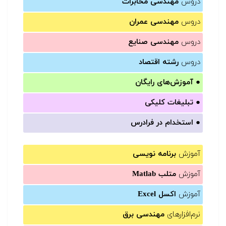
دروس
مهندسی مخابرات
دروس
مهندسی عمران
دروس
مهندسی صنایع
دروس
رشته اقتصاد
●
آموزش‌های رایگان
●
تبلیغات کلیکی
●
استخدام در فرادرس
آموزش
برنامه نویسی
آموزش
متلب Matlab
آموزش
اکسل Excel
نرم‌افزارهای
مهندسی برق