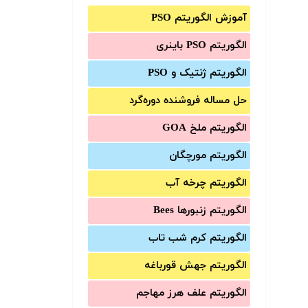
آموزش الگوریتم PSO
الگوریتم PSO باینری
الگوریتم ژنتیک و PSO
حل مساله فروشنده دوره‌گرد
الگوریتم ملخ GOA
الگوریتم مورچگان
الگوریتم چرخه آب
الگوریتم زنبورها Bees
الگوریتم کرم شب تاب
الگوریتم جهش قورباغه
الگوریتم علف هرز مهاجم