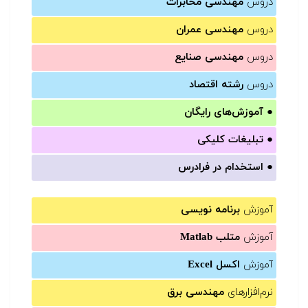
دروس
مهندسی مخابرات
دروس
مهندسی عمران
دروس
مهندسی صنایع
دروس
رشته اقتصاد
●
آموزش‌های رایگان
●
تبلیغات کلیکی
●
استخدام در فرادرس
آموزش
برنامه نویسی
آموزش
متلب Matlab
آموزش
اکسل Excel
نرم‌افزارهای
مهندسی برق