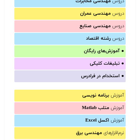
دروس
مهندسی مخابرات
دروس
مهندسی عمران
دروس
مهندسی صنایع
دروس
رشته اقتصاد
●
آموزش‌های رایگان
●
تبلیغات کلیکی
●
استخدام در فرادرس
آموزش
برنامه نویسی
آموزش
متلب Matlab
آموزش
اکسل Excel
نرم‌افزارهای
مهندسی برق