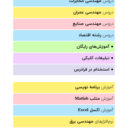
دروس
مهندسی مخابرات
دروس
مهندسی عمران
دروس
مهندسی صنایع
دروس
رشته اقتصاد
●
آموزش‌های رایگان
●
تبلیغات کلیکی
●
استخدام در فرادرس
آموزش
برنامه نویسی
آموزش
متلب Matlab
آموزش
اکسل Excel
نرم‌افزارهای
مهندسی برق