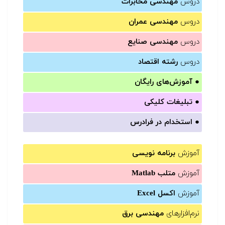
دروس
مهندسی مخابرات
دروس
مهندسی عمران
دروس
مهندسی صنایع
دروس
رشته اقتصاد
●
آموزش‌های رایگان
●
تبلیغات کلیکی
●
استخدام در فرادرس
آموزش
برنامه نویسی
آموزش
متلب Matlab
آموزش
اکسل Excel
نرم‌افزارهای
مهندسی برق