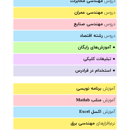
دروس
مهندسی مخابرات
دروس
مهندسی عمران
دروس
مهندسی صنایع
دروس
رشته اقتصاد
●
آموزش‌های رایگان
●
تبلیغات کلیکی
●
استخدام در فرادرس
آموزش
برنامه نویسی
آموزش
متلب Matlab
آموزش
اکسل Excel
نرم‌افزارهای
مهندسی برق