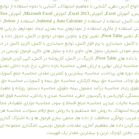
,
,
 انواع آدرس دهی
آشنایی با مفاهیم استهلاک
آشنایی با نحوه استفاده از توابع
,
,
,
,
یس
آموزش Excel
آموزش Excel 2013
آموزش Microsoft Excel
آموزش Office
,
,
,
,
فت اکسل
استفاده ا
استفاده از Auto Calculate و Subtotal
استفاده از Solver
اس
,
,
,
,
تر
استفاده از ماکرو
استفاده از نمودارهای سه بعدی
ایجاد نمودارها
بازیابی ف
,
,
,
,
C
تغییر Pivot Table
تغییر نوع و عناوین نمودار
توابع در اکسل
جدول داده و 
ا اکسل، حسابداری با نرم افزار اکسل، توابع حسابداری با اکسل، کاربرد اکسل در ح
,
,
سم نمودار
شمارش سلول های حاوی داده و سلول های خالی
فرمول نویسی در 
,
,
,
ا داده های Pivot Table
کاربرگ در اکسل
کارپوشه در اکسل
کپی کردن فرمول 
,
محاسبه ارزش نهایی و ارزش فعلی
محاسبه بازده داخلی، نرخ بازده داخلی تعد
,
,
اد دوره های پرداخت
محاسبه بیشترین و کمترین مقدار
محاسبه جمع کسورات
,
,
,
 اولاد
محاسبه حق بیمه کارکنان
محاسبه حق بیمه و کسورات
محاسبه حق 
,
,
وق پایه
محاسبه درآمد مشمول بیمه حقوق
محاسبه دستمزد روزانه و ماهیانه
,
,
ستگی، کواریانس و رگرسیون خطی
محاسبه عیدی و پاداش
محاسبه فوق الع
,
,
,
اسبه مالیات عیدی
محاسبه مبلغ اقساط و سود
محاسبه مزایای ماهیانه
محاس
,
ینه استهلاک به روش خط مستقیم و به روش جمع ارقام سنوات
محاسبه هزین
,
,
 ضریب چولگی
محافظت از داده ها
مخفی سازی فرمول ها و به اشتراک گذاری 
,
,
,
ب کردن داده ها
مفاهیم آماری
مقدمات فرمول نویسی
نامگذاری مجموعه ای ا
,
ت
یافتن کوچک ترین و بیشترین مقدار یک فهرست