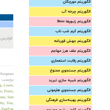
الگوریتم مورچگان
الگوریتم چرخه آب
الگوریتم زنبورها Bees
الگوریتم کرم شب تاب
فرادرس 
الگوریتم جهش قورباغه
الگوریتم علف هرز مهاجم
الگوریتم رقابت استعماری
الگوریتم جستجوی ممنوع
مجموعه:
برچسب ه
الگوریتم شبیه سازی تبرید
,
,
p
Lower
الگوریتم جستجوی هارمونی
,
,
le
Power
,
sum
Sum
الگوریتم بهینه‌سازی فرهنگی
,
,
Day
Year
,
YearFrac
الگوریتم کلونی زنبور مصنوعی