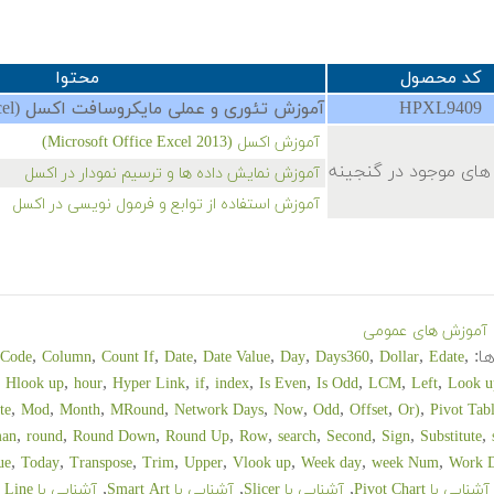
کد محصول
محتوا
HPXL9409
آموزش تئوری و عملی مایکروسافت اکسل (MS Excel)
آموزش اکسل (Microsoft Office Excel 2013)
های موجود در گنجینه
آموزش نمایش داده ها و ترسیم نمودار در اکسل
آموزش استفاده از توابع و فرمول نویسی در اکسل
آموزش های عمومی
ا:
,
,
,
,
,
,
,
,
,
Code
Column
Count If
Date
Date Value
Day
Days360
Dollar
Edate
,
,
,
,
,
,
,
,
,
,
Hlook up
hour
Hyper Link
if
index
Is Even
Is Odd
LCM
Left
Look u
,
,
,
,
,
,
,
,
,
te
Mod
Month
MRound
Network Days
Now
Odd
Offset
Or)
Pivot Tab
,
,
,
,
,
,
,
,
,
an
round
Round Down
Round Up
Row
search
Second
Sign
Substitute
,
,
,
,
,
,
,
,
ue
Today
Transpose
Trim
Upper
Vlook up
Week day
week Num
Work 
,
,
,
آشنایی با Pivot Chart
آشنایی با Slicer
آشنایی با Smart Art
آشنایی با Spark Line