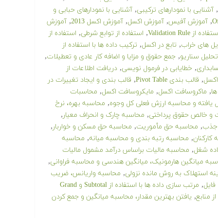
,
,
آشنایی با نمودارهای ترکیبی
آشنایی با نمودارهای حبابی و
,
,
,
,
آموزش آفیس
آموزش اکسل
آموزش اکسل 2013
آموزش
,
,
تفاده از Validation Rule
استفاده از توابع شرطی
استفاده از
,
,
ایل های خراب
تابع در اکسل
ترکیب داده ها با استفاده از
,
,
تحلیل سناریو
جمع حقوق و مزایا و اضافه کار عادی و تعطیلات
,
,
سابداری
خطایابی در فرمول نویسی
دریافت اطلاعات از
,
,
اکسل
قالب بندی Pivot Table
قالب بندی و ایجاد تغییرات در
,
,
,
ها
ماکروسافت اکسل
مایکروسافت اکسل
محاسبات
,
یل یافته و محاسبه ارزش فعلی کل وجوه
محاسبه بهره، نرخ
,
,
 و خالص حقوق پرداختی
محاسبه چارک و انحراف معیار
,
,
,
جذب
محاسبه حق مأموریت
محاسبه حق مسکن و خواربار
,
,
 کارکنان
محاسبه رتبه بندی و محاسبه میانه
محاسبه
,
اده شغل
محاسبه مالیات براساس درآمد مشمول مالیات
,
به میانگین هارمونیک، میانگین هندسی و محاسبه فراوانی
,
ه استهلاک به روش مانده نزولی
محاسبه واریانس، ضریب
,
فایل
مرتب سازی داده ها با استفاده از Subtotal و Grand
,
ز منابع
یافتن بهترین مقدار، محاسبه میانگین و جمع کردن