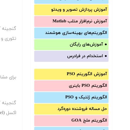
آموزش‌ پردازش تصویر و ویدئو
آموزش‌ نرم‌افزار متلب Matlab
الگوریتم‌های بهینه‌سازی هوشمند
تئوری و 
●
آموزش‌های رایگان
●
استخدام در فرادرس
آموزش الگوریتم PSO
برای مشاهده
الگوریتم PSO باینری
الگوریتم ژنتیک و PSO
حل مساله فروشنده دوره‌گرد
اکسل (Excel) محسوب می شود. مشخصات گنجینه آموزش های مایکروسافت اکسل، در ادامه آمده است.
الگوریتم ملخ GOA