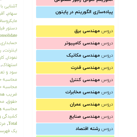
آشنایی با
پیاده‌سازی الگوریتم در پایتون
,
سهام
آف
مایکروسا
دستور فیل
دروس
مهندسی برق
onsolidate
دروس
مهندسی کامپیوتر
حسابداری ب
,
اینترنت
ر
دروس
مهندسی مکانیک
,
نمودار
کار ب
,
استهلاک
دروس
مهندسی قدرت
سود و تعد
دروس
مهندسی کنترل
محاسبه حق
محاسبه حق
دروس
مهندسی مخابرات
ضریب همب
,
حقوق
مح
دروس
مهندسی عمران
محاسبه هز
دروس
مهندسی صنایع
کشیدگی و
,
Total
مرت
دروس
رشته اقتصاد
یک فهرس